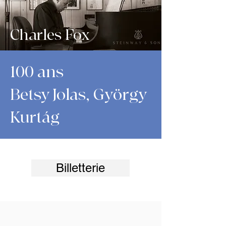
Charles Fox
100 ans
Betsy Jolas, György
Kurtág
Billetterie